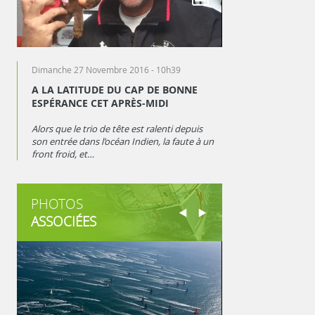
Dimanche 27 Novembre 2016 - 10h39
Lundi 28 Novembre 
A LA LATITUDE DU CAP DE BONNE
YANN ELIÈS : « 
ESPÉRANCE CET APRÈS-MIDI
AMBIANCE PART
Alors que le trio de tête est ralenti depuis
Hier, sur les coups
son entrée dans l’océan Indien, la faute à un
doublé la longitu
front froid, et…
Espérance, puis, a
PHOTOS
ASSOCIÉES