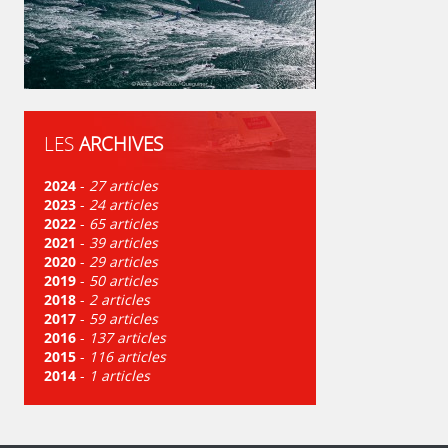
LES
ARCHIVES
2024
-
27 articles
2023
-
24 articles
2022
-
65 articles
2021
-
39 articles
2020
-
29 articles
2019
-
50 articles
2018
-
2 articles
2017
-
59 articles
2016
-
137 articles
2015
-
116 articles
2014
-
1 articles